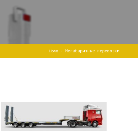
-
Негабаритные перевозки
Home