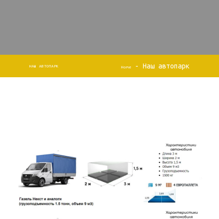
-
Наш автопарк
НАШ АВТОПАРК
Home